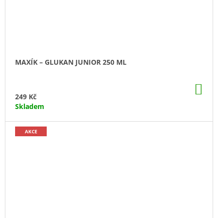
MAXÍK – GLUKAN JUNIOR 250 ML
DO
KO
249 Kč
Skladem
AKCE