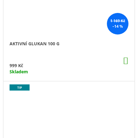
1 169 Kč
–14 %
AKTIVNÍ GLUKAN 100 G
DO
KO
999 Kč
Skladem
TIP