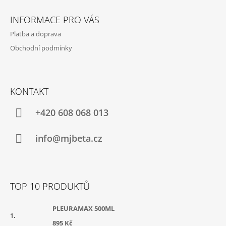
Z
Á
INFORMACE PRO VÁS
P
Platba a doprava
A
Obchodní podmínky
T
Í
KONTAKT
+420 608 068 013
info@mjbeta.cz
TOP 10 PRODUKTŮ
PLEURAMAX 500ML
895 Kč