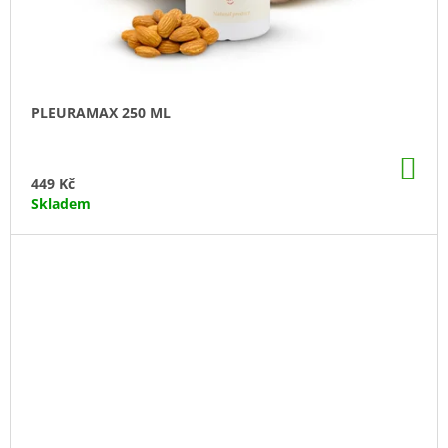
U
J
E
M
E
PLEURAMAX 250 ML
PLEURAMAX
250
ML
DO
KO
449
449 Kč
Kč
Skladem