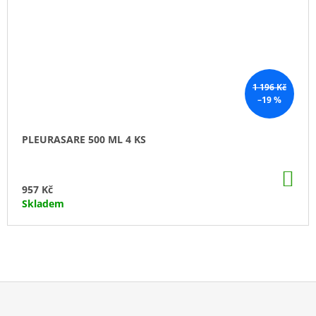
1 196 Kč
–19 %
PLEURASARE 500 ML 4 KS
DO
KO
957 Kč
Skladem