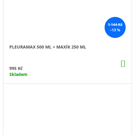
1 144 Kč
–13 %
PLEURAMAX 500 ML + MAXÍK 250 ML
DO
KO
995 Kč
Skladem