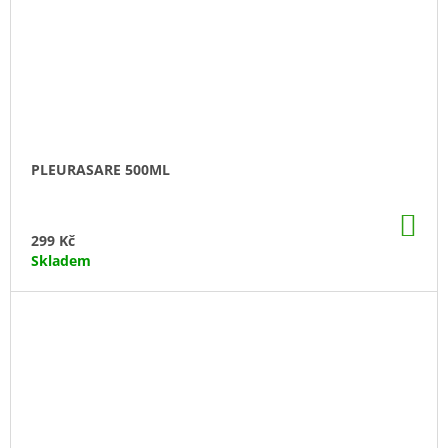
PLEURASARE 500ML
DO
KO
299 Kč
Skladem