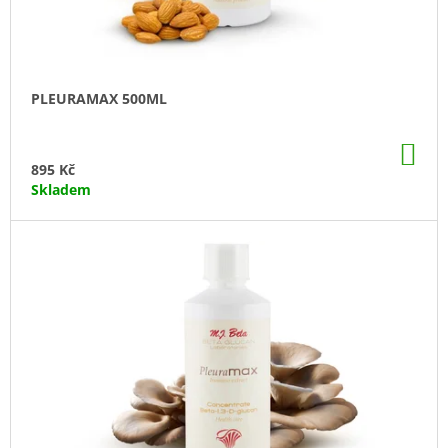
A
J
Í
T
PLEURAMAX 500ML
?
DO
KO
895 Kč
Skladem
HLEDAT
D
O
P
O
R
U
Č