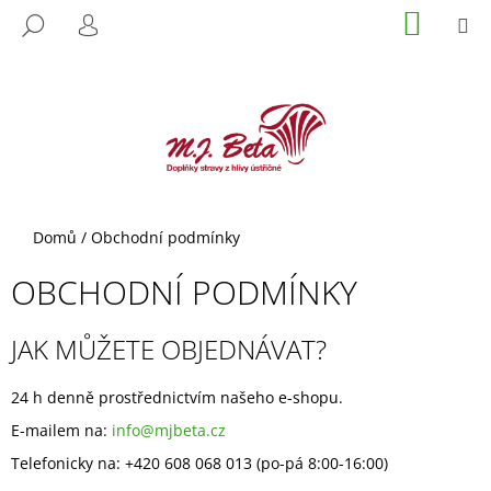
K
Přejít
NÁKUP
M
HLEDAT
KOŠÍK
na
O
PŘIHLÁŠENÍ
ZPĚT
ZPĚT
obsah
Š
Í
C
K
O
P
O
T
Domů
/
Obchodní podmínky
Ř
OBCHODNÍ PODMÍNKY
E
B
U
JAK MŮŽETE OBJEDNÁVAT?
J
E
24 h denně prostřednictvím našeho e-shopu.
T
E-mailem na:
info@mjbeta.cz
E
Telefonicky na: +420 608 068 013 (po-pá 8:00-16:00)
N