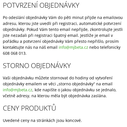
POTVRZENÍ OBJEDNÁVKY
A
J
Po odeslání objednávky Vám do pěti minut přijde na emailovou
Í
adresu, kterou jste uvedli při registraci, automatické potvrzení
T
objednávky. Pokud Vám tento email nepřijde, zkontrolujte jestli
?
jste nezadali při registraci špatný email. Jestliže je email v
pořádku a potvrzení objednávky Vám přesto nepřišlo, prosím
kontaktujte nás na náš email
info@mjbeta.cz
nebo telefonicky
608 068 013.
STORNO OBJEDNÁVKY
HLEDAT
Vaši objednávku můžete stornovat do hodiny od vytvoření
objednávky emailem ve věci „storno objednávky“ na email
info@mjbeta.cz
, kde napište o jakou objednávku se jednalo,
D
O
včetně adresy, na kterou měla být objednávka zaslána.
P
CENY PRODUKTŮ
O
R
U
Uvedené ceny na stránkách jsou koncové.
Č