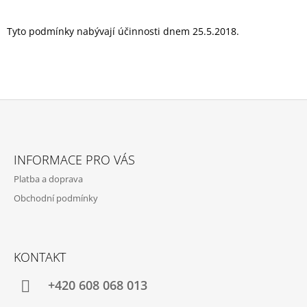
Tyto podmínky nabývají účinnosti dnem 25.5.2018.
Z
Á
INFORMACE PRO VÁS
P
Platba a doprava
A
Obchodní podmínky
T
Í
KONTAKT
+420 608 068 013