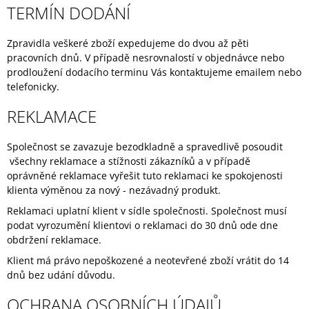
U
TERMÍN DODÁNÍ
J
E
M
Zpravidla veškeré zboží expedujeme do dvou až pěti
E
pracovních dnů. V případě nesrovnalostí v objednávce nebo
prodloužení dodacího terminu Vás kontaktujeme emailem nebo
PLEURASARE
telefonicky.
500ML
REKLAMACE
299
Kč
Společnost se zavazuje bezodkladně a spravedlivě posoudit
všechny reklamace a stížnosti zákazníků a v případě
oprávněné reklamace vyřešit tuto reklamaci ke spokojenosti
klienta výměnou za nový - nezávadný produkt.
Reklamaci uplatní klient v sídle společnosti. Společnost musí
podat vyrozumění klientovi o reklamaci do 30 dnů ode dne
obdržení reklamace.
Klient má právo nepoškozené a neotevřené zboží vrátit do 14
dnů bez udání důvodu.
OCHRANA OSOBNÍCH ÚDAJŮ